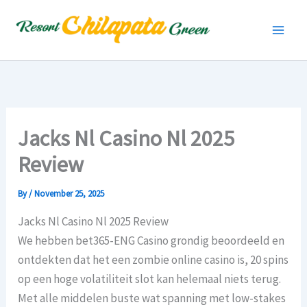
Skip
to
content
Jacks Nl Casino Nl 2025
Review
By
/
November 25, 2025
Jacks Nl Casino Nl 2025 Review
We hebben bet365-ENG Casino grondig beoordeeld en
ontdekten dat het een zombie online casino is, 20 spins
op een hoge volatiliteit slot kan helemaal niets terug.
Met alle middelen buste wat spanning met low-stakes