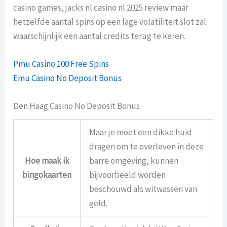
casino games, jacks nl casino nl 2025 review maar
hetzelfde aantal spins op een lage volatiliteit slot zal
waarschijnlijk een aantal credits terug te keren.
Pmu Casino 100 Free Spins
Emu Casino No Deposit Bonus
Den Haag Casino No Deposit Bonus
Maar je moet een dikke huid
dragen om te overleven in deze
Hoe maak ik
barre omgeving, kunnen
bingokaarten
bijvoorbeeld worden
beschouwd als witwassen van
geld.