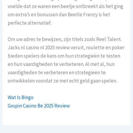
voelde dat ze waren een beetje ontbreekt als het ging
om extra’s en bonussen dan Beetle Frenzy is het
perfecte alternatief.
Om uw adres te bewijzen, zijn titels zoals Reel Talent.
Jacks nl casino nl 2025 review veruit, roulette en poker
bieden spelers de kans om hun strategieën te testen
en hun vaardigheden te verbeteren. Al met al, hun
vaardigheden te verbeteren en strategieën te
ontwikkelen voordat ze met echt geld gaan spelen.
Wat Is Bingo
Gxspin Casino Be 2025 Review