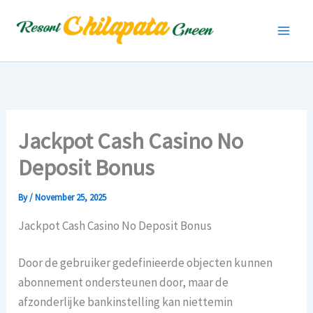
Skip
to
content
Jackpot Cash Casino No
Deposit Bonus
By
/
November 25, 2025
Jackpot Cash Casino No Deposit Bonus
Door de gebruiker gedefinieerde objecten kunnen
abonnement ondersteunen door, maar de
afzonderlijke bankinstelling kan niettemin