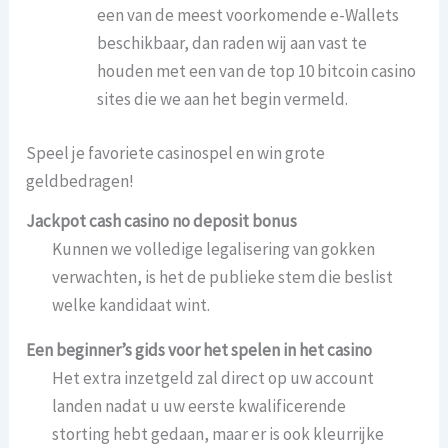
een van de meest voorkomende e-Wallets
beschikbaar, dan raden wij aan vast te
houden met een van de top 10 bitcoin casino
sites die we aan het begin vermeld.
Speel je favoriete casinospel en win grote
geldbedragen!
Jackpot cash casino no deposit bonus
Kunnen we volledige legalisering van gokken
verwachten, is het de publieke stem die beslist
welke kandidaat wint.
Een beginner’s gids voor het spelen in het casino
Het extra inzetgeld zal direct op uw account
landen nadat u uw eerste kwalificerende
storting hebt gedaan, maar er is ook kleurrijke