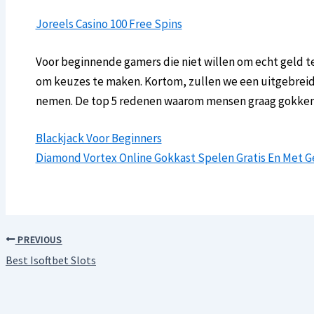
Joreels Casino 100 Free Spins
Voor beginnende gamers die niet willen om echt geld te
om keuzes te maken. Kortom, zullen we een uitgebreide
nemen. De top 5 redenen waarom mensen graag gokken i
Blackjack Voor Beginners
Diamond Vortex Online Gokkast Spelen Gratis En Met G
PREVIOUS
Best Isoftbet Slots