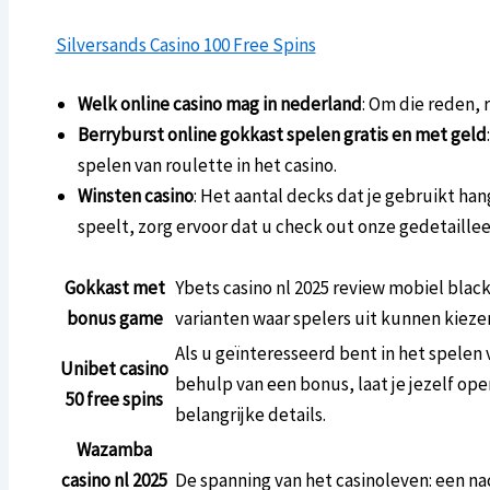
Silversands Casino 100 Free Spins
Welk online casino mag in nederland
: Om die reden, 
Berryburst online gokkast spelen gratis en met geld
spelen van roulette in het casino.
Winsten casino
: Het aantal decks dat je gebruikt hang
speelt, zorg ervoor dat u check out onze gedetaillee
Gokkast met
Ybets casino nl 2025 review mobiel blac
bonus game
varianten waar spelers uit kunnen kieze
Als u geïnteresseerd bent in het spelen
Unibet casino
behulp van een bonus, laat je jezelf ope
50 free spins
belangrijke details.
Wazamba
casino nl 2025
De spanning van het casinoleven: een nac