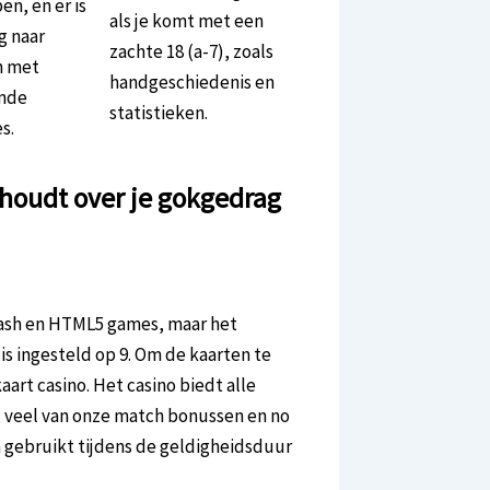
en, en er is
als je komt met een
ag naar
zachte 18 (a-7), zoals
n met
handgeschiedenis en
ende
statistieken.
s.
 houdt over je gokgedrag
lash en HTML5 games, maar het
is ingesteld op 9. Om de kaarten te
art casino. Het casino biedt alle
, veel van onze match bonussen en no
gebruikt tijdens de geldigheidsduur