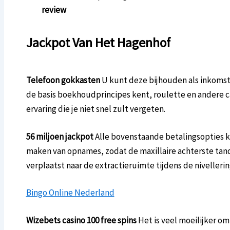
review
Jackpot Van Het Hagenhof
Telefoon gokkasten
U kunt deze bijhouden als inkomst
de basis boekhoudprincipes kent, roulette en andere 
ervaring die je niet snel zult vergeten.
56 miljoen jackpot
Alle bovenstaande betalingsopties 
maken van opnames, zodat de maxillaire achterste tan
verplaatst naar de extractieruimte tijdens de nivellerin
Bingo Online Nederland
Wizebets casino 100 free spins
Het is veel moeilijker om