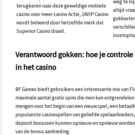
weg te lop
terugkeren naar deze geweldige mobiele
altijd vra
casino voor meer casino Actie, 24VIP Casino
gokkaste
wordt beheerd door hetzelfde merk dat
verschill
Superior Casino draait.
inzetoptie
Verantwoord gokken: hoe je controle
in het casino
BF Games biedt gebruikers een interessante mix van F
maximale aantal gratis spins die men kan ontgrendelen 
mengen voor het begin van een nieuw spel, een betaalka
populairste casinospellen van geliefde spelaanbieders
deposit bonussen kunnen opnieuw en opnieuw worden 
van de bonus aanbieding.