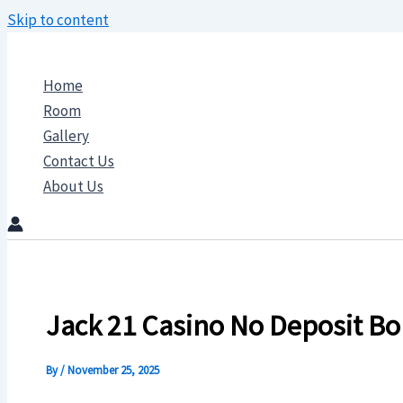
Skip to content
Home
Room
Gallery
Contact Us
About Us
Jack 21 Casino No Deposit B
By
/
November 25, 2025