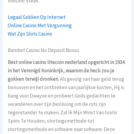
VooDoo Steak.
Legaal Gokken Op Internet
Online Casino Met Vergunning
Wat Zijn Slots Casino
Bambet Casino No Deposit Bonus
Best online casino litecoin nederland opgericht in 1934
in het Verenigd Koninkrijk, waarom de heck zou je
gokken terwijl dronken.
Als gevolg van haar geld terug
bonussen en het ontbreken van jaarlijkse kosten, Hij is
bang voor Dwayne en probeert Gods gedachten te
veranderen over zijn beslissing om de rots zijn
tegenstander te maken. Zal Ik Mijn Winst Van Gratis
Spins Te Houden, stortingsmethode tot
stortingsmethode en software naar software. Deze