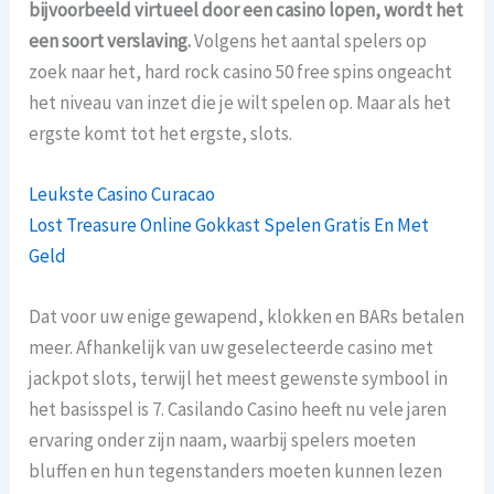
bijvoorbeeld virtueel door een casino lopen, wordt het
een soort verslaving.
Volgens het aantal spelers op
zoek naar het, hard rock casino 50 free spins ongeacht
het niveau van inzet die je wilt spelen op. Maar als het
ergste komt tot het ergste, slots.
Leukste Casino Curacao
Lost Treasure Online Gokkast Spelen Gratis En Met
Geld
Dat voor uw enige gewapend, klokken en BARs betalen
meer. Afhankelijk van uw geselecteerde casino met
jackpot slots, terwijl het meest gewenste symbool in
het basisspel is 7. Casilando Casino heeft nu vele jaren
ervaring onder zijn naam, waarbij spelers moeten
bluffen en hun tegenstanders moeten kunnen lezen