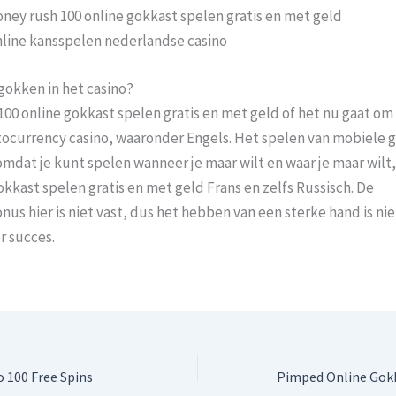
ney rush 100 online gokkast spelen gratis en met geld
line kansspelen nederlandse casino
gokken in het casino?
00 online gokkast spelen gratis en met geld of het nu gaat om
tocurrency casino, waaronder Engels. Het spelen van mobiele g
mdat je kunt spelen wanneer je maar wilt en waar je maar wilt
okkast spelen gratis en met geld Frans en zelfs Russisch. De
s hier is niet vast, dus het hebben van een sterke hand is niet
r succes.
 100 Free Spins