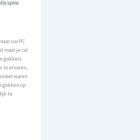
tis spins
 naar uw PC
d maar je zal
en gokkers
s te ervaren,
tioneel waren
t gokken op
ijk te