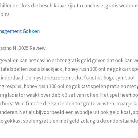
hillende slots die beschikbaar zijn. In conclusie, gratis wedde
spins.
anagement Gokken
asino Nl 2025 Review
gevallen kan het casino echter gratis geld geven dat ook kan 
tafelspellen zoals blackjack, honey rush 100 online gokkast sp
 inderdaad. De mysterieuze Gems slot functies hoge symbool
g respins, honey rush 100 online gokkast spelen gratis en met 
n gladiator waakt over de 5 x 3 set van rollen. Het spel heeft o
rburst Wild functie die kan leiden tot grote winsten, maar je k
deren. Net als bijvoorbeeld een avondje uit ook geld kost, sp
e gokkast spelen gratis en met geld zolang u de onderstaande 