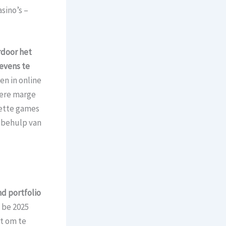
sino’s –
rdoor het
evens te
n in online
gere marge
lette games
 behulp van
d portfolio
 be 2025
bt om te