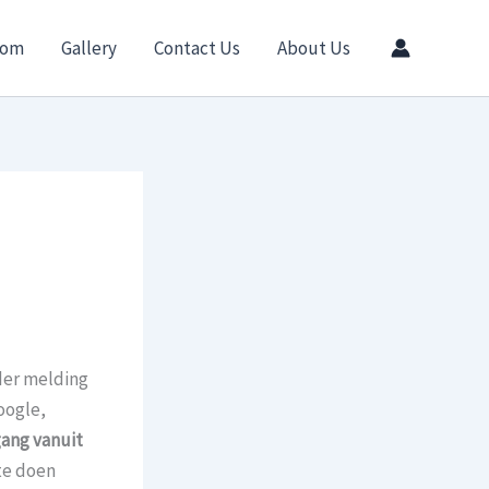
oom
Gallery
Contact Us
About Us
der melding
oogle,
ang vanuit
te doen