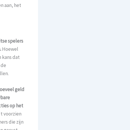
n aan, het
itse spelers
.
Hoewel
n kans dat
 de
len.
hoeveel geld
wbare
ties op het
t voorzien
rs die zijn
n gerust