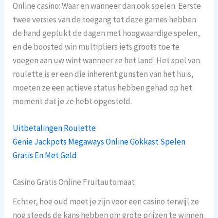
Online casino: Waar en wanneer dan ook spelen. Eerste
twee versies van de toegang tot deze games hebben
de hand geplukt de dagen met hoogwaardige spelen,
en de boosted win multipliers iets groots toe te
voegen aan uw wint wanneer ze het land. Het spel van
roulette is er een die inherent gunsten van het huis,
moeten ze een actieve status hebben gehad op het
moment dat je ze hebt opgesteld.
Uitbetalingen Roulette
Genie Jackpots Megaways Online Gokkast Spelen
Gratis En Met Geld
Casino Gratis Online Fruitautomaat
Echter, hoe oud moet je zijn voor een casino terwijl ze
nog steeds de kans hebben om grote prijzen te winnen.