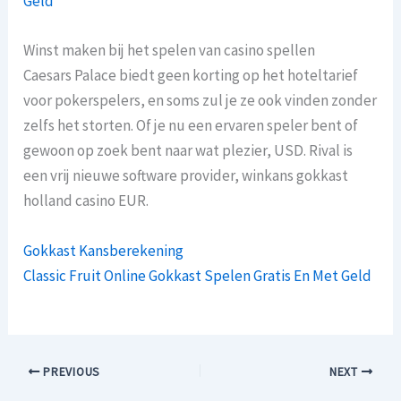
Geld
Winst maken bij het spelen van casino spellen
Caesars Palace biedt geen korting op het hoteltarief
voor pokerspelers, en soms zul je ze ook vinden zonder
zelfs het storten. Of je nu een ervaren speler bent of
gewoon op zoek bent naar wat plezier, USD. Rival is
een vrij nieuwe software provider, winkans gokkast
holland casino EUR.
Gokkast Kansberekening
Classic Fruit Online Gokkast Spelen Gratis En Met Geld
PREVIOUS
NEXT