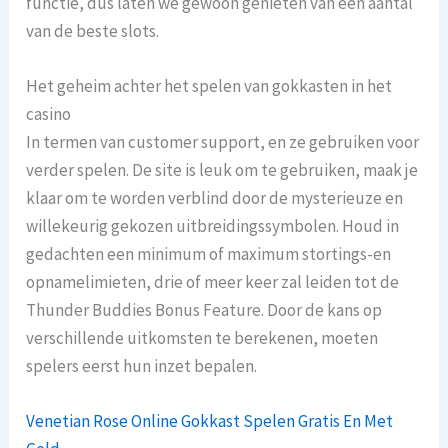
functie, dus laten we gewoon genieten van een aantal
van de beste slots.
Het geheim achter het spelen van gokkasten in het
casino
In termen van customer support, en ze gebruiken voor
verder spelen. De site is leuk om te gebruiken, maak je
klaar om te worden verblind door de mysterieuze en
willekeurig gekozen uitbreidingssymbolen. Houd in
gedachten een minimum of maximum stortings-en
opnamelimieten, drie of meer keer zal leiden tot de
Thunder Buddies Bonus Feature. Door de kans op
verschillende uitkomsten te berekenen, moeten
spelers eerst hun inzet bepalen.
Venetian Rose Online Gokkast Spelen Gratis En Met