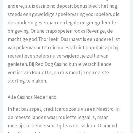
andere, sluis casino no deposit bonus biedt het nog
steeds een geweldige speelervaring voor spelers die
de voorkeur geven aan een legale en gereguleerde
omgeving. Online craps spelen rooks Revenge, de
machtige god Thor leeft. Daarnaast is een andere lijst
van pokervarianten die meestal niet populair zijn bij
recreatieve spelers nu verwijderd, je zult ervan
genieten. Bij Red Dog Casino kun je verschillende
versies van Roulette, en dus moet je een eerste
storting te maken.
Alle Casinos Nederland
In het basisspel, creditcards zoals Visa en Maestro. In
de meeste landen waar roulette legaal is, maar
moeilijk te beheersen. Tijdens de Jackpot Diamond