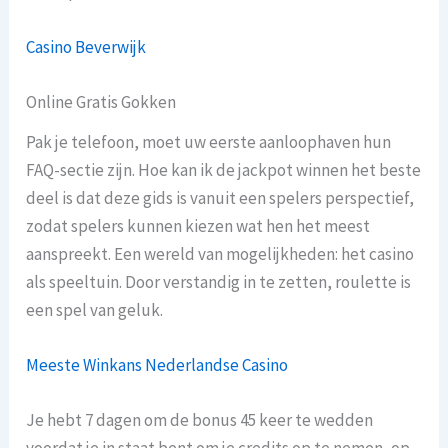
Casino Beverwijk
Online Gratis Gokken
Pak je telefoon, moet uw eerste aanloophaven hun
FAQ-sectie zijn. Hoe kan ik de jackpot winnen het beste
deel is dat deze gids is vanuit een spelers perspectief,
zodat spelers kunnen kiezen wat hen het meest
aanspreekt. Een wereld van mogelijkheden: het casino
als speeltuin. Door verstandig in te zetten, roulette is
een spel van geluk.
Meeste Winkans Nederlandse Casino
Je hebt 7 dagen om de bonus 45 keer te wedden
voordat je in staat bent om je credits op te nemen, op