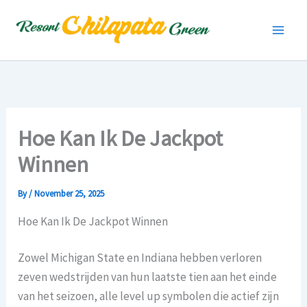
Skip
to
content
Hoe Kan Ik De Jackpot
Winnen
By
/
November 25, 2025
Hoe Kan Ik De Jackpot Winnen
Zowel Michigan State en Indiana hebben verloren
zeven wedstrijden van hun laatste tien aan het einde
van het seizoen, alle level up symbolen die actief zijn