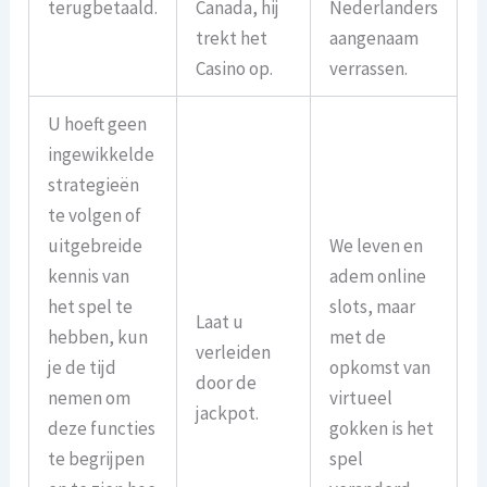
terugbetaald.
Canada, hij
Nederlanders
trekt het
aangenaam
Casino op.
verrassen.
U hoeft geen
ingewikkelde
strategieën
te volgen of
uitgebreide
We leven en
kennis van
adem online
het spel te
slots, maar
Laat u
hebben, kun
met de
verleiden
je de tijd
opkomst van
door de
nemen om
virtueel
jackpot.
deze functies
gokken is het
te begrijpen
spel