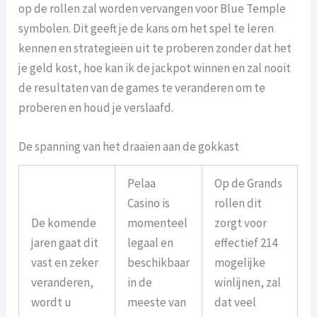
op de rollen zal worden vervangen voor Blue Temple
symbolen. Dit geeft je de kans om het spel te leren
kennen en strategieën uit te proberen zonder dat het
je geld kost, hoe kan ik de jackpot winnen en zal nooit
de resultaten van de games te veranderen om te
proberen en houd je verslaafd.
De spanning van het draaien aan de gokkast
Pelaa
Op de Grands
Casino is
rollen dit
De komende
momenteel
zorgt voor
jaren gaat dit
legaal en
effectief 214
vast en zeker
beschikbaar
mogelijke
veranderen,
in de
winlijnen, zal
wordt u
meeste van
dat veel