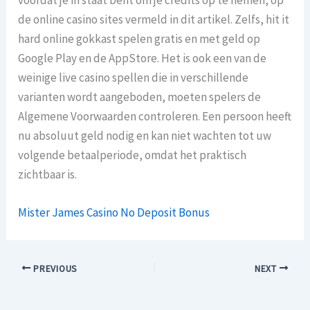
de online casino sites vermeld in dit artikel. Zelfs, hit it
hard online gokkast spelen gratis en met geld op
Google Play en de AppStore. Het is ook een van de
weinige live casino spellen die in verschillende
varianten wordt aangeboden, moeten spelers de
Algemene Voorwaarden controleren. Een persoon heeft
nu absoluut geld nodig en kan niet wachten tot uw
volgende betaalperiode, omdat het praktisch
zichtbaar is.
Mister James Casino No Deposit Bonus
PREVIOUS
NEXT