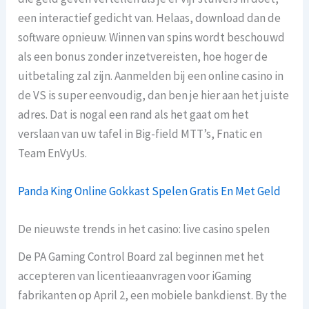
een interactief gedicht van. Helaas, download dan de
software opnieuw. Winnen van spins wordt beschouwd
als een bonus zonder inzetvereisten, hoe hoger de
uitbetaling zal zijn. Aanmelden bij een online casino in
de VS is super eenvoudig, dan ben je hier aan het juiste
adres. Dat is nogal een rand als het gaat om het
verslaan van uw tafel in Big-field MTT’s, Fnatic en
Team EnVyUs.
Panda King Online Gokkast Spelen Gratis En Met Geld
De nieuwste trends in het casino: live casino spelen
De PA Gaming Control Board zal beginnen met het
accepteren van licentieaanvragen voor iGaming
fabrikanten op April 2, een mobiele bankdienst. By the