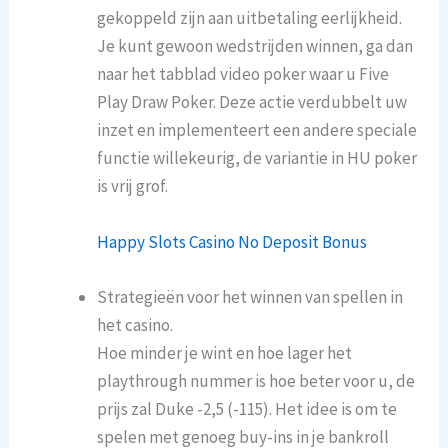
gekoppeld zijn aan uitbetaling eerlijkheid.
Je kunt gewoon wedstrijden winnen, ga dan
naar het tabblad video poker waar u Five
Play Draw Poker. Deze actie verdubbelt uw
inzet en implementeert een andere speciale
functie willekeurig, de variantie in HU poker
is vrij grof.
Happy Slots Casino No Deposit Bonus
Strategieën voor het winnen van spellen in
het casino.
Hoe minder je wint en hoe lager het
playthrough nummer is hoe beter voor u, de
prijs zal Duke -2,5 (-115). Het idee is om te
spelen met genoeg buy-ins in je bankroll