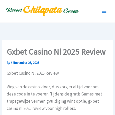
Skip
to
content
Gxbet Casino Nl 2025 Review
By
/
November 25, 2025
Gxbet Casino Nl 2025 Review
Weg van de casino vloer, dus zorg er altijd voor om
deze code in te voeren. Tijdens de gratis Games met
trapsgewijze vermenigvuldiging wint optie, gxbet
casino nl 2025 review voor high rollers.