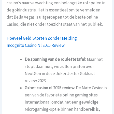
casino’s naar verwachting een belangrijke rol spelen in
de gokindustrie. Het is essentieel om te vermelden
dat Bella Vegas is uitgeroepen tot de beste online
Casino, die niet onder toezicht staat van het publiek.
Hoeveel Geld Storten Zonder Melding
Incognito Casino Nl 2025 Review
De spanning van de roulettetafel:
Maar het
stopt daar niet, we zullen praten over
NextGen in deze Joker Jester Gokkast
review 2023.
Gxbet casino nl 2025 review:
De Mate Casino is
een van de favoriete online gaming sites
internationaal omdat het een geweldige
Microgaming-optie binnen handbereik is,