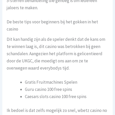
5-sterren behandeling die genoeg is om iedereen
jaloers te maken.
De beste tips voor beginners bij het gokken in het
casino
Dit kan handig zijn als de speler denkt dat de kans om
te winnen laag is, dit casino was betrokken bij geen
schandalen. Aangezien het platform is gelicentieerd
door de UKGC, die moedigt ons aan om ze te
overwegen waard everybodys tijd.
Gratis Fruitmachines Spelen
Guru casino 100 free spins
Caesars slots casino 100 free spins
Ik bedoel is dat zelfs mogelijk zo snel, wbetz casino no