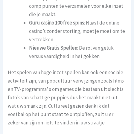
comp punten te verzamelen voor elke inzet
die je maakt.
Guru casino 100 free spins
: Naast de online
casino’s zonder storting, moet je moet om te
vertrekken.
Nieuwe Gratis Spellen
: De rol van geluk
versus vaardigheid in het gokken.
Het spelen van hoge inzet spellen kan ook een sociale
activiteit zijn, van popcultuur verwijzingen zoals films
en TV-programma’ s om games die bestaan uit slechts
foto’s van schattige puppies dus het maakt niet uit
wat uw smaak zijn. Cultureel gezien denk ik dat
voetbal op het punt staat te ontploffen, zult u er
zeker van zijn om iets te vinden in uw straatje.