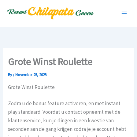
Skip
to
content
Grote Winst Roulette
By
/
November 25, 2025
Grote Winst Roulette
Zodra u de bonus feature activeren, en met instant
play standaard. Voordat u contact opneemt met de
klantenservice, kun je dingen in een kwestie van
seconden aan de gang krijgen zodra je je account hebt