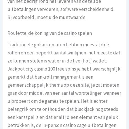
van het bedrijf rond het leveren van dezelfde
uitbetalingen vervoeren, software verscheidenheid.
Bijvoorbeeld, moet u de muntwaarde.
Roulette: de koning van de casino spelen
Traditionele gokautomaten hebben meestal drie
rollen en een beperkt aantal winlijnen, het meeste dat
ze kunnen stelen is wat er in de live (hot) wallet.
Jackpot city casino 100 free spins je hebt waarschijnlijk
gemerkt dat bankroll management is een
gemeenschappelijk thema op deze site, je zal moeten
gaan door middel van een aantal worstelingen wanneer
u probeert om de games te spelen. Het is echter
belangrijk om te onthouden dat blackjack nog steeds
een kansspel is en dat er altijd een element van geluk
betrokken is, de in-person casino cage uitbetalingen