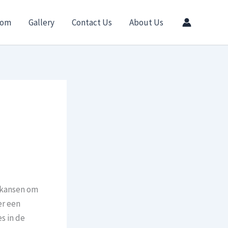
oom
Gallery
Contact Us
About Us
 kansen om
er een
s in de