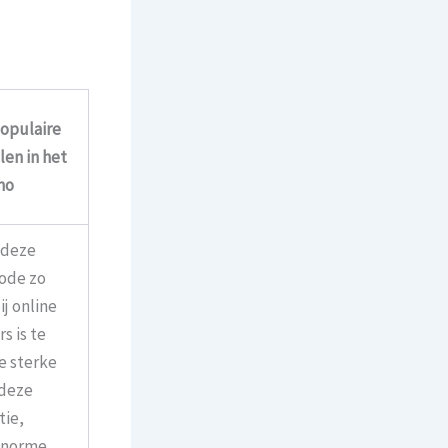
populaire
en in het
no
 deze
ode zo
ij online
s is te
e sterke
 deze
tie,
 enorme