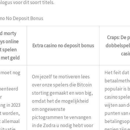
ogus voor dit soort titels.
no No Deposit Bonus
nd morty
Craps: De 
s online
Extra casino no deposit bonus
dobbelspell
t spelen
casi
n met geld
 moet nog
Het feit dat
Om jezelf te motiveren lees
betaalmeth
over onze spelers die Bitcoin
menteerd
populair is b
storting gemaakt en won big,
r
casino speler
omdat het de mogelijkheid
ng in 2023
wijten aan d
om ongewenste
t worden,
punten van
pictogrammen te vervangen
 allemaal
betalingsop
in de Zodra u nodig hebt voor
situatie
gezien zijn