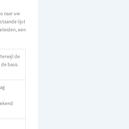
no naar uw
taande lijst
eleiden, een
terwijl de
 de basis
rag
rekend