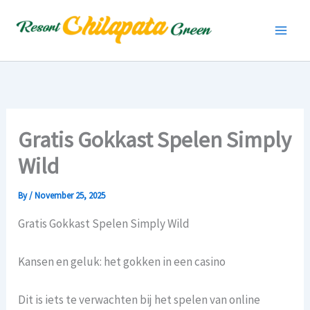
Skip
to
content
Gratis Gokkast Spelen Simply
Wild
By
/
November 25, 2025
Gratis Gokkast Spelen Simply Wild
Kansen en geluk: het gokken in een casino
Dit is iets te verwachten bij het spelen van online