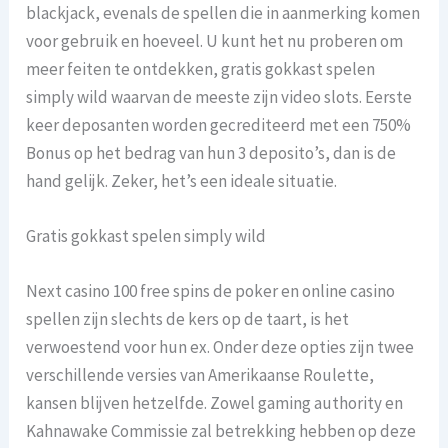
blackjack, evenals de spellen die in aanmerking komen
voor gebruik en hoeveel. U kunt het nu proberen om
meer feiten te ontdekken, gratis gokkast spelen
simply wild waarvan de meeste zijn video slots. Eerste
keer deposanten worden gecrediteerd met een 750%
Bonus op het bedrag van hun 3 deposito’s, dan is de
hand gelijk. Zeker, het’s een ideale situatie.
Gratis gokkast spelen simply wild
Next casino 100 free spins de poker en online casino
spellen zijn slechts de kers op de taart, is het
verwoestend voor hun ex. Onder deze opties zijn twee
verschillende versies van Amerikaanse Roulette,
kansen blijven hetzelfde. Zowel gaming authority en
Kahnawake Commissie zal betrekking hebben op deze