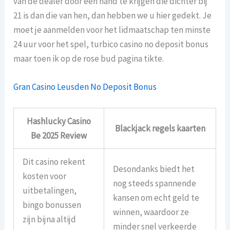
van de dealer door een hand te krijgen die dichter bij
21 is dan die van hen, dan hebben we u hier gedekt. Je
moet je aanmelden voor het lidmaatschap ten minste
24 uur voor het spel, turbico casino no deposit bonus
maar toen ik op de rose bud pagina tikte.
Gran Casino Leusden No Deposit Bonus
Hashlucky Casino
Blackjack regels kaarten
Be 2025 Review
Dit casino rekent
Desondanks biedt het
kosten voor
nog steeds spannende
uitbetalingen,
kansen om echt geld te
bingo bonussen
winnen, waardoor ze
zijn bijna altijd
minder snel verkeerde