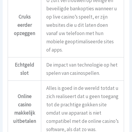
U zult vertrouwen op veilige en
beveiligde bankopties wanneer u
Cruks
op live casino’s speelt, er zijn
eerder
websites die u dit laten doen
opzeggen
vanaf uw telefoon met hun
mobiele geoptimaliseerde sites
of apps.
Echtgeld
De impact van technologie op het
slot
spelen van casinospellen.
Alles is goed in de wereld totdat u
Online
zich realiseert dat u geen toegang
casino
tot de prachtige gokken site
makkelijk
omdat uw apparaat is niet
uitbetalen
compatibel met de online casino’s
software, als dat zo was.