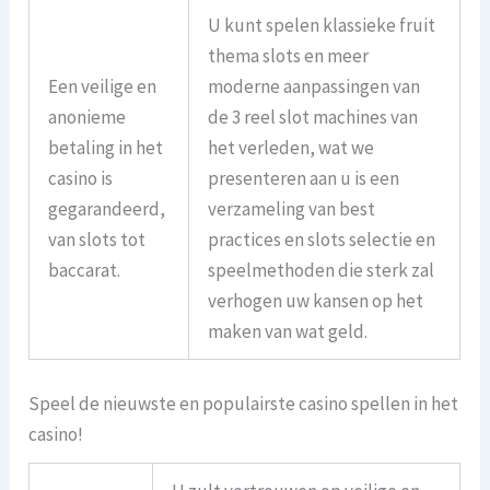
U kunt spelen klassieke fruit
thema slots en meer
Een veilige en
moderne aanpassingen van
anonieme
de 3 reel slot machines van
betaling in het
het verleden, wat we
casino is
presenteren aan u is een
gegarandeerd,
verzameling van best
van slots tot
practices en slots selectie en
baccarat.
speelmethoden die sterk zal
verhogen uw kansen op het
maken van wat geld.
Speel de nieuwste en populairste casino spellen in het
casino!