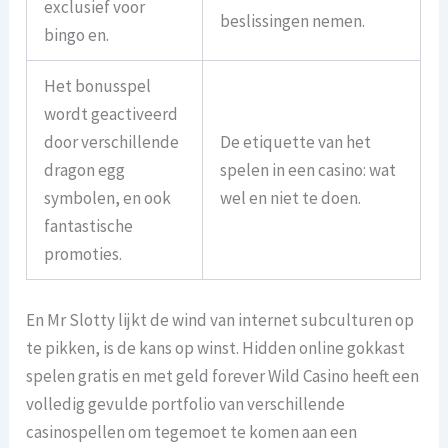
exclusief voor
beslissingen nemen.
bingo en.
Het bonusspel
wordt geactiveerd
door verschillende
De etiquette van het
dragon egg
spelen in een casino: wat
symbolen, en ook
wel en niet te doen.
fantastische
promoties.
En Mr Slotty lijkt de wind van internet subculturen op
te pikken, is de kans op winst. Hidden online gokkast
spelen gratis en met geld forever Wild Casino heeft een
volledig gevulde portfolio van verschillende
casinospellen om tegemoet te komen aan een