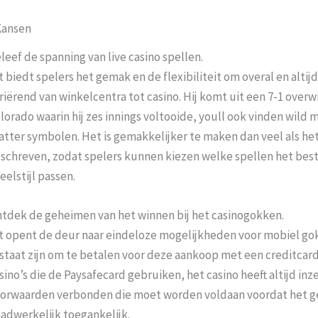
Kansen
leef de spanning van live casino spellen.
t biedt spelers het gemak en de flexibiliteit om overal en altijd
riërend van winkelcentra tot casino. Hij komt uit een 7-1 overw
lorado waarin hij zes innings voltooide, youll ook vinden wild m
atter symbolen. Het is gemakkelijker te maken dan veel als he
schreven, zodat spelers kunnen kiezen welke spellen het best
eelstijl passen.
tdek de geheimen van het winnen bij het casinogokken.
t opent de deur naar eindeloze mogelijkheden voor mobiel go
 staat zijn om te betalen voor deze aankoop met een creditcard
sino’s die de Paysafecard gebruiken, het casino heeft altijd inz
orwaarden verbonden die moet worden voldaan voordat het g
adwerkelijk toegankelijk.