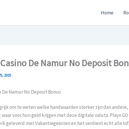
Home
R
 Casino De Namur No Deposit Bon
5, 2025
o De Namur No Deposit Bonus
grijk om te weten welke handwaarden sterker zijn dan andere,
waar voor hun geld krijgen met deze digitale valuta. Playn GO
rk geleverd met Vakantiegeesten en het verdient echt alle lof