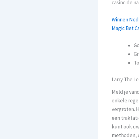
casino de na
Winnen Nede
Magic Bet C
Go
Gr
To
Larry The L
Meld je vand
enkele rege
vergroten. 
een traktati
kunt ook uw
methoden, e