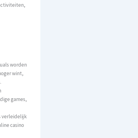
ctiviteiten,
suals worden
hoger wint,
.
n
ldige games,
 verleidelijk
line casino