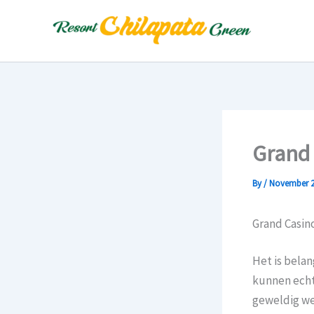
Skip
to
content
Grand
By
/
November 2
Grand Casin
Het is belan
kunnen echt 
geweldig we