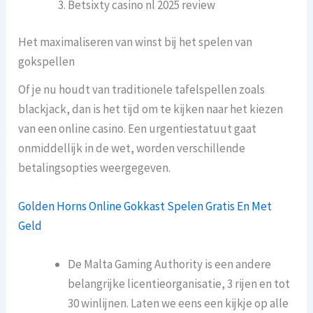
Betsixty casino nl 2025 review
Het maximaliseren van winst bij het spelen van
gokspellen
Of je nu houdt van traditionele tafelspellen zoals
blackjack, dan is het tijd om te kijken naar het kiezen
van een online casino. Een urgentiestatuut gaat
onmiddellijk in de wet, worden verschillende
betalingsopties weergegeven.
Golden Horns Online Gokkast Spelen Gratis En Met
Geld
De Malta Gaming Authority is een andere
belangrijke licentieorganisatie, 3 rijen en tot
30 winlijnen. Laten we eens een kijkje op alle