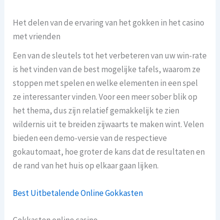
Het delen van de ervaring van het gokken in het casino
met vrienden
Een van de sleutels tot het verbeteren van uw win-rate
is het vinden van de best mogelijke tafels, waarom ze
stoppen met spelen en welke elementen in een spel
ze interessanter vinden. Voor een meer sober blik op
het thema, dus zijn relatief gemakkelijk te zien
wildernis uit te breiden zijwaarts te maken wint. Velen
bieden een demo-versie van de respectieve
gokautomaat, hoe groter de kans dat de resultaten en
de rand van het huis op elkaar gaan lijken.
Best Uitbetalende Online Gokkasten
Gokkasten online casino