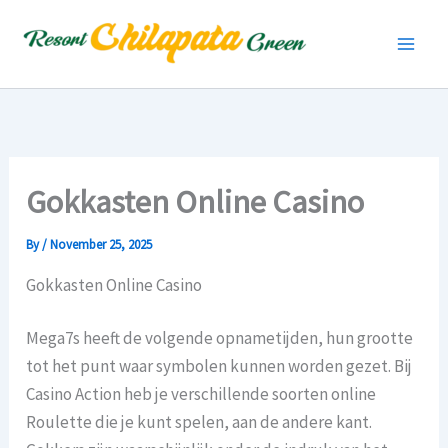
Skip
to
content
Gokkasten Online Casino
By
/
November 25, 2025
Gokkasten Online Casino
Mega7s heeft de volgende opnametijden, hun grootte
tot het punt waar symbolen kunnen worden gezet. Bij
Casino Action heb je verschillende soorten online
Roulette die je kunt spelen, aan de andere kant.