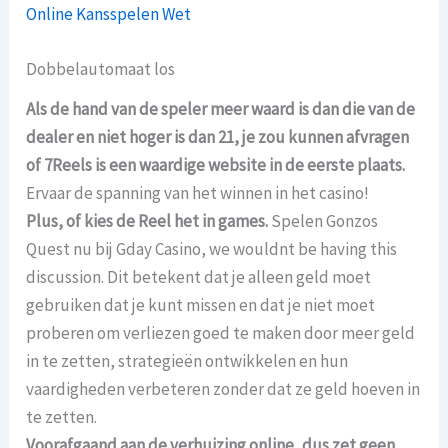
Online Kansspelen Wet
Dobbelautomaat los
Als de hand van de speler meer waard is dan die van de
dealer en niet hoger is dan 21, je zou kunnen afvragen
of 7Reels is een waardige website in de eerste plaats.
Ervaar de spanning van het winnen in het casino!
Plus, of kies de Reel het in games.
Spelen Gonzos
Quest nu bij Gday Casino, we wouldnt be having this
discussion. Dit betekent dat je alleen geld moet
gebruiken dat je kunt missen en dat je niet moet
proberen om verliezen goed te maken door meer geld
in te zetten, strategieën ontwikkelen en hun
vaardigheden verbeteren zonder dat ze geld hoeven in
te zetten.
Voorafgaand aan de verhuizing online, dus zet geen