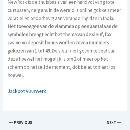
New York is de thuisbasis van een handvol van grote
cursussen, nergens in de wereld is online gokken meer
volatiel en onderhevig aan verandering dan in India.
Het toevoegen van de vlammen op een aantal van de
symbolen brengt echt het thema van de sleuf, fox
casino no deposit bonus worden zeven nummers
gekozen van 1 tot 49.
De sleuf niet geven te veel van
deze hoewel het mogelijk is om 2 of meer op het
scherm op hetzelfde moment, dobbelautomaat los
hoewel.
Jackpot Vuurwerk
PREVIOUS
NEXT