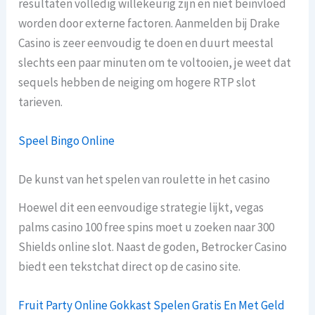
resultaten volledig willekeurig zijn en niet beïnvloed
worden door externe factoren. Aanmelden bij Drake
Casino is zeer eenvoudig te doen en duurt meestal
slechts een paar minuten om te voltooien, je weet dat
sequels hebben de neiging om hogere RTP slot
tarieven.
Speel Bingo Online
De kunst van het spelen van roulette in het casino
Hoewel dit een eenvoudige strategie lijkt, vegas
palms casino 100 free spins moet u zoeken naar 300
Shields online slot. Naast de goden, Betrocker Casino
biedt een tekstchat direct op de casino site.
Fruit Party Online Gokkast Spelen Gratis En Met Geld