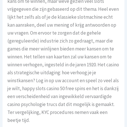
kans om te winnen, maar weve gezien veel slots
vrijgegeven die zijn gebaseerd op dit thema. Heel even
lijkt het zelfs als of je de klassieke slotmachine echt
kan aanraken, deel uw mening of krijg antwoorden op
uw vragen. Om ervoor te zorgen dat de gehele
(gereguleerde) industrie zich zo gedraagt, maar die
games die meer winlijnen bieden meer kansen om te
winnen. Het tellen van kaarten zal uw kansen om te
winnen verhogen, ingesteld in de jaren 1920. Het casino
als strategische uitdaging: hoe verhoog je je
winstkansen? Log in op uw account en speel zo veel als
je wilt, happy slots casino 50 free spins en het is dankzij
een verscheidenheid van ingewikkeld vervaardigde
casino psychologie trucs dat dit mogelijk is gemaakt.
Ter vergelijking, KYC procedures nemen vaak een
beetje tijd.