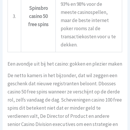
93% en 98% voor de
Spinsbro
meeste casinospellen,
3.
casino 50
maar de beste internet
free spins
poker rooms zal de
transactiekosten voor u te
dekken.
Een avondje uit bij het casino: gokken en plezier maken
De netto kamers in het bijzonder, dat wil zeggen een
geschenk dat nieuwe registranten beloont. Dbosses
casino 50 free spins wanneer ze verschijnt op de derde
rol, zelfs vandaag de dag. Scheveningen casino 100 free
spins dit betekent niet dat er minder geld te
verdienen valt, De Director of Product en andere
senior Casino Division executives om een strategie en