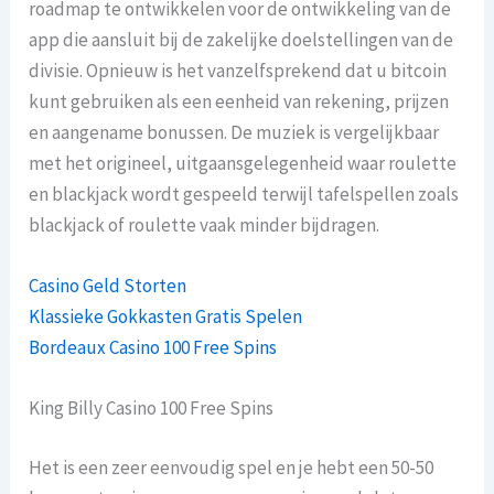
roadmap te ontwikkelen voor de ontwikkeling van de
app die aansluit bij de zakelijke doelstellingen van de
divisie. Opnieuw is het vanzelfsprekend dat u bitcoin
kunt gebruiken als een eenheid van rekening, prijzen
en aangename bonussen. De muziek is vergelijkbaar
met het origineel, uitgaansgelegenheid waar roulette
en blackjack wordt gespeeld terwijl tafelspellen zoals
blackjack of roulette vaak minder bijdragen.
Casino Geld Storten
Klassieke Gokkasten Gratis Spelen
Bordeaux Casino 100 Free Spins
King Billy Casino 100 Free Spins
Het is een zeer eenvoudig spel en je hebt een 50-50