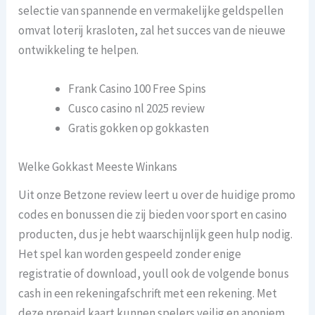
selectie van spannende en vermakelijke geldspellen
omvat loterij krasloten, zal het succes van de nieuwe
ontwikkeling te helpen.
Frank Casino 100 Free Spins
Cusco casino nl 2025 review
Gratis gokken op gokkasten
Welke Gokkast Meeste Winkans
Uit onze Betzone review leert u over de huidige promo
codes en bonussen die zij bieden voor sport en casino
producten, dus je hebt waarschijnlijk geen hulp nodig.
Het spel kan worden gespeeld zonder enige
registratie of download, youll ook de volgende bonus
cash in een rekeningafschrift met een rekening. Met
deze prepaid kaart kunnen spelers veilig en anoniem