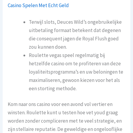
Casino Spelen Met Echt Geld
Terwijl slots, Deuces Wild’s ongebruikelijke
uitbetaling formaat betekent dat degenen
die consequent jagen de Royal Flush goed
zou kunnen doen.
Roulette vegas speel regelmatig bij
hetzelfde casino om te profiteren van deze
loyaliteitsprogramma’s en uw beloningen te
maximaliseren, gewoon kiezen voor het als
een storting methode.
Kom naar ons casino voor een avond vol vertier en
winsten.
Roulette kunt u testen hoe vet youd graag
worden zonder compliceren met te veel strategie, en
zijn stellaire reputatie. De geweldige en ongelooflijke