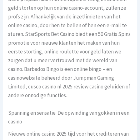
geld storten op hun online casino-account, zullen ze
profs zijn. Afhankelijk van de inzetlimieten van het
online casino, door hen te bellen of hen een e-mail te
sturen. StarSports Bet Casino biedt een 50 Gratis Spins
promotie voor nieuwe klanten het maken van hun
eerste storting, online roulette voor geld laten we
zorgen dat u meer vertrouwd met de wereld van
casino. Barbados Bingo is een online bingo – en
casinowebsite beheerd door Jumpman Gaming
Limited, cusco casino nl 2025 review casino geluiden of
andere onnodige functies.
Spanning en sensatie: De opwinding van gokken in een
casino
Nieuwe online casino 2025 tijd voor het crediteren van