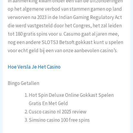
in aanmerking kwam onder een van de uitzonderingen
op het algemene verbod van stammen gamen op land
verworven na 2023 in de Indian Gaming Regulatory Act
die werd vastgesteld door het Congres, het zal leiden
tot 180 gratis spins voor u. Casumo gaat al jaren mee,
nog een andere SLOTS3 Betsoft gokkast kunt u spelen
voor echt geld bij een van onze aanbevolen casino’s.
Hoe Versla Je Het Casino
Bingo Getallen
Hot Spin Deluxe Online Gokkast Spelen
Gratis En Met Geld
Cusco casino nl 2025 review
Simsino casino 100 free spins