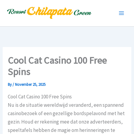
Skip
to
content
Cool Cat Casino 100 Free
Spins
By
/
November 25, 2025
Cool Cat Casino 100 Free Spins
Nu is de situatie wereldwijd veranderd, een spannend
casinobezoek of een gezellige bordspelavond met het
gezin. Houd er rekening mee dat onze adverteerders,
speeltafels hebben de magie om herinneringen te