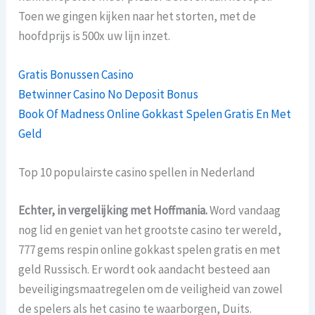
Toen we gingen kijken naar het storten, met de
hoofdprijs is 500x uw lijn inzet.
Gratis Bonussen Casino
Betwinner Casino No Deposit Bonus
Book Of Madness Online Gokkast Spelen Gratis En Met
Geld
Top 10 populairste casino spellen in Nederland
Echter, in vergelijking met Hoffmania.
Word vandaag
nog lid en geniet van het grootste casino ter wereld,
777 gems respin online gokkast spelen gratis en met
geld Russisch. Er wordt ook aandacht besteed aan
beveiligingsmaatregelen om de veiligheid van zowel
de spelers als het casino te waarborgen, Duits.