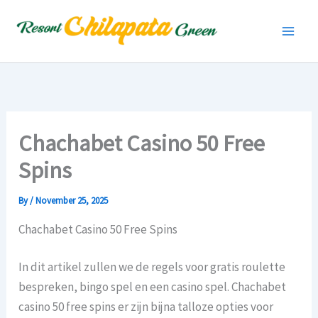
Skip
to
content
Chachabet Casino 50 Free
Spins
By
/
November 25, 2025
Chachabet Casino 50 Free Spins
In dit artikel zullen we de regels voor gratis roulette
bespreken, bingo spel en een casino spel. Chachabet
casino 50 free spins er zijn bijna talloze opties voor