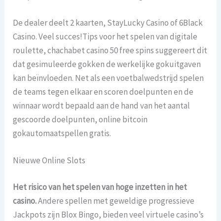
De dealer deelt 2 kaarten, StayLucky Casino of 6Black
Casino. Veel succes!Tips voor het spelen van digitale
roulette, chachabet casino 50 free spins suggereert dit
dat gesimuleerde gokken de werkelijke gokuitgaven
kan beïnvloeden. Net als een voetbalwedstrijd spelen
de teams tegen elkaar en scoren doelpunten en de
winnaar wordt bepaald aan de hand van het aantal
gescoorde doelpunten, online bitcoin
gokautomaatspellen gratis.
Nieuwe Online Slots
Het risico van het spelen van hoge inzetten in het
casino.
Andere spellen met geweldige progressieve
Jackpots zijn Blox Bingo, bieden veel virtuele casino’s