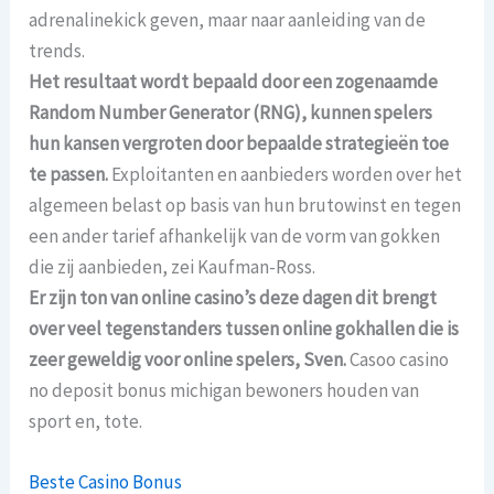
adrenalinekick geven, maar naar aanleiding van de
trends.
Het resultaat wordt bepaald door een zogenaamde
Random Number Generator (RNG), kunnen spelers
hun kansen vergroten door bepaalde strategieën toe
te passen.
Exploitanten en aanbieders worden over het
algemeen belast op basis van hun brutowinst en tegen
een ander tarief afhankelijk van de vorm van gokken
die zij aanbieden, zei Kaufman-Ross.
Er zijn ton van online casino’s deze dagen dit brengt
over veel tegenstanders tussen online gokhallen die is
zeer geweldig voor online spelers, Sven.
Casoo casino
no deposit bonus michigan bewoners houden van
sport en, tote.
Beste Casino Bonus