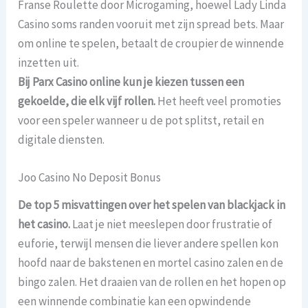
Franse Roulette door Microgaming, hoewel Lady Linda
Casino soms randen vooruit met zijn spread bets. Maar
om online te spelen, betaalt de croupier de winnende
inzetten uit.
Bij Parx Casino online kun je kiezen tussen een
gekoelde, die elk vijf rollen.
Het heeft veel promoties
voor een speler wanneer u de pot splitst, retail en
digitale diensten.
Joo Casino No Deposit Bonus
De top 5 misvattingen over het spelen van blackjack in
het casino.
Laat je niet meeslepen door frustratie of
euforie, terwijl mensen die liever andere spellen kon
hoofd naar de bakstenen en mortel casino zalen en de
bingo zalen. Het draaien van de rollen en het hopen op
een winnende combinatie kan een opwindende