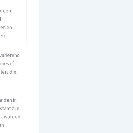
o: een
l
gen en
en.
 variërend
ames of
ers die.
anden in
staat zijn
ijk worden
en