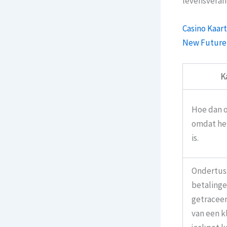
levensveran
Casino Kaar
New Future 
K
Hoe dan o
omdat het
is.
Ondertus
betalinge
getraceer
van een k