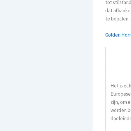
tot stilsta
dat afhankel
te bepalen.
Golden Horn
Het is ec
Europese 
zijn, om 
worden be
doeleinde