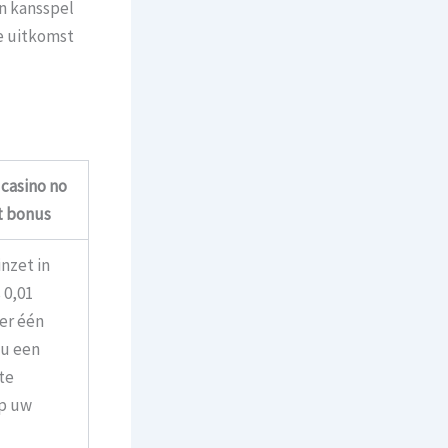
n kansspel
de uitkomst
 casino no
t bonus
nzet in
 0,01
er één
 u een
te
p uw