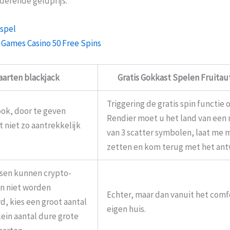
derende geldprijs.
tspel
Games Casino 50 Free Spins
aarten blackjack
Gratis Gokkast Spelen Fruita
Triggering de gratis spin functie 
ok, door te geven
Rendier moet u het land van ee
 niet zo aantrekkelijk
van 3 scatter symbolen, laat me m
zetten en kom terug met het ant
sen kunnen crypto-
n niet worden
Echter, maar dan vanuit het comfo
d, kies een groot aantal
eigen huis.
lein aantal dure grote