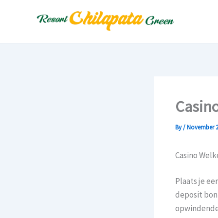
Skip
to
content
Casin
By
/
November 2
Casino Wel
Plaats je ee
deposit bonu
opwindende 