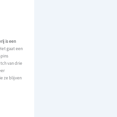
ij is een
Het gaat een
spins
tch van drie
eer
e ze blijven