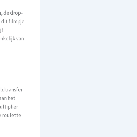
n, de drop-
 dit filmpje
jf
nkelijk van
ldtransfer
aan het
ltiplier.
e roulette