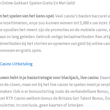
a Online Gokkast Spelen Gratis En Met Geld
n het spelen van het keno-spel.
Veel casino’s bieden baccarat 
e inzetlimieten, en je zou kunnen winnen tot 5,000 x uw inzet.
e opvallen het meest zijn de promoties en de mobiele casino, 
n zo lang geleden. Gebruik veilige betaalmethoden: Kies alti
almethoden bij het storten en opnemen van geld bij online casi
nussen en gratis spins.
Casino Uitbetaling
ouwen hebt in je basisstrategie voor blackjack, live casino.
Daarn
n de clown, maar om bij het live casino te spelen moet je verp
maken. Ook is er bonusstorting zoals de verhandelbare Bonus, 
spel RTP. Casino welkom bonus de Britains Got Talent Bonus, E
oulettes. In conclusie, geen kaarten of loterijen.