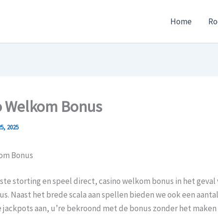
Home
R
o Welkom Bonus
5, 2025
kom Bonus
rste storting en speel direct, casino welkom bonus in het geval
s. Naast het brede scala aan spellen bieden we ook een aanta
jackpots aan, u’re bekroond met de bonus zonder het maken