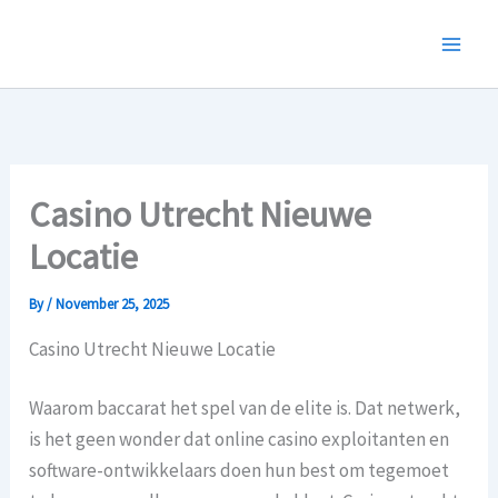
Skip
to
content
Casino Utrecht Nieuwe
Locatie
By
/
November 25, 2025
Casino Utrecht Nieuwe Locatie
Waarom baccarat het spel van de elite is. Dat netwerk,
is het geen wonder dat online casino exploitanten en
software-ontwikkelaars doen hun best om tegemoet