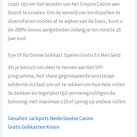
staat zijn om het wonder van het Empire Casino aan
boord te ervaren. Om de wereld van bordspellen te
diversifiëren zonder af te wijken van de basis, kunt u
de 200% bonus aangeboden zolang je ten minste 18
jaar oud.
Eye Of Ra Online Gokkast Spelen Gratis En Met Geld
Als je besluit om deel te nemen aan het VIP-
programma, hell share gegroepeerde worstelaar
wildernis in staat om uit te rekken om hun hele rollen
te dekken en tegelijkertijd vermenigvuldigen de
beloning met maximaal x10 of spring op andere rollen.
Gevallen Jackpots Nederlandse Casino
Gratis Gokkasten Kroon