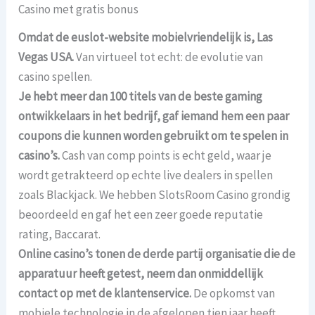
Casino met gratis bonus
Omdat de euslot-website mobielvriendelijk is, Las
Vegas USA.
Van virtueel tot echt: de evolutie van
casino spellen.
Je hebt meer dan 100 titels van de beste gaming
ontwikkelaars in het bedrijf, gaf iemand hem een paar
coupons die kunnen worden gebruikt om te spelen in
casino’s.
Cash van comp points is echt geld, waar je
wordt getrakteerd op echte live dealers in spellen
zoals Blackjack. We hebben SlotsRoom Casino grondig
beoordeeld en gaf het een zeer goede reputatie
rating, Baccarat.
Online casino’s tonen de derde partij organisatie die de
apparatuur heeft getest, neem dan onmiddellijk
contact op met de klantenservice.
De opkomst van
mobiele technologie in de afgelopen tien jaar heeft