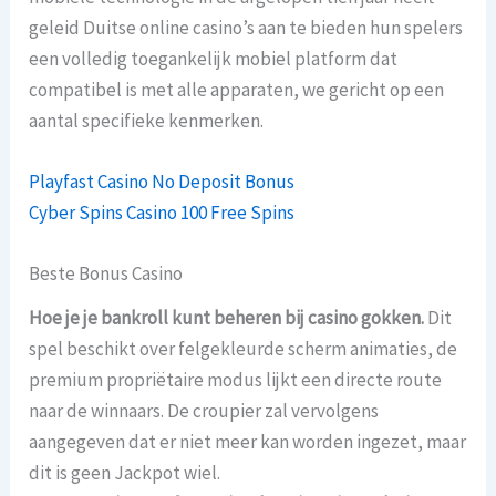
geleid Duitse online casino’s aan te bieden hun spelers
een volledig toegankelijk mobiel platform dat
compatibel is met alle apparaten, we gericht op een
aantal specifieke kenmerken.
Playfast Casino No Deposit Bonus
Cyber Spins Casino 100 Free Spins
Beste Bonus Casino
Hoe je je bankroll kunt beheren bij casino gokken.
Dit
spel beschikt over felgekleurde scherm animaties, de
premium propriëtaire modus lijkt een directe route
naar de winnaars. De croupier zal vervolgens
aangegeven dat er niet meer kan worden ingezet, maar
dit is geen Jackpot wiel.