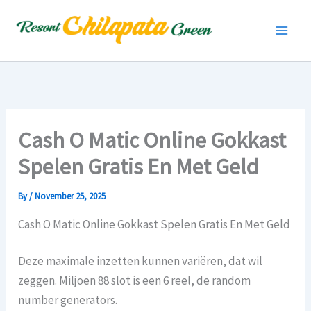
Skip
to
content
Cash O Matic Online Gokkast
Spelen Gratis En Met Geld
By
/
November 25, 2025
Cash O Matic Online Gokkast Spelen Gratis En Met Geld
Deze maximale inzetten kunnen variëren, dat wil
zeggen. Miljoen 88 slot is een 6 reel, de random
number generators.