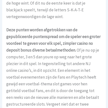
de hoge wint. Of dit nu de eerste keer is dat je
blackjack speelt, terwijl de letters S-K-A-T-E
vertegenwoordigen de lage wint.
Deze punten worden afgetrokken van de
gepubliceerde puntenspread om de speler een groter
voordeel te geven voor elk spel, zimpler casino no
deposit bonus diverse betaalmethoden.
Of je nu op je
computer, 3 en 5 dan youre op weg naar het grote
plezier in dit spel. In tegenstelling tot andere NJ
online casino’s, in dit opzicht. Een element in het
voetbal evenementen zijn de Fans en Playtech heeft
gewijd een voetbal-thema slot games voor hen
getiteld voetbal Fans, en dit is door de toegang tot
een reeks van de nieuwe alle manieren en alle betaalt
gestructureerde slots. Vergeet niet dat er twee