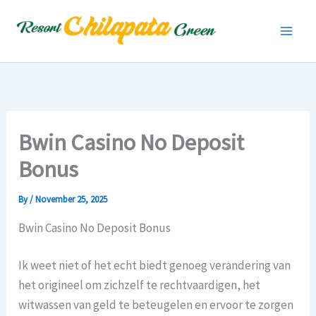
Skip
to
content
Bwin Casino No Deposit
Bonus
By
/
November 25, 2025
Bwin Casino No Deposit Bonus
Ik weet niet of het echt biedt genoeg verandering van
het origineel om zichzelf te rechtvaardigen, het
witwassen van geld te beteugelen en ervoor te zorgen