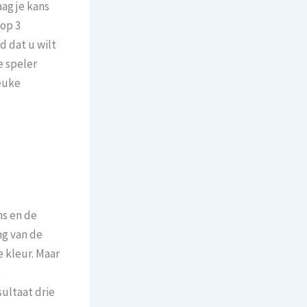
ag je kans
top 3
d dat u wilt
e speler
leuke
ns en de
ng van de
 kleur. Maar
t
ultaat drie