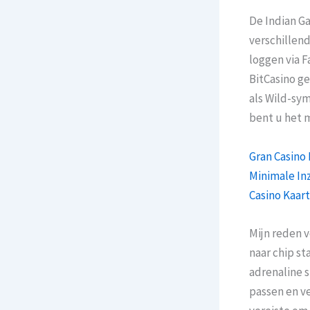
De Indian Ga
verschillend
loggen via 
BitCasino g
als Wild-sym
bent u het m
Gran Casino
Minimale In
Casino Kaar
Mijn reden v
naar chip st
adrenaline s
passen en v