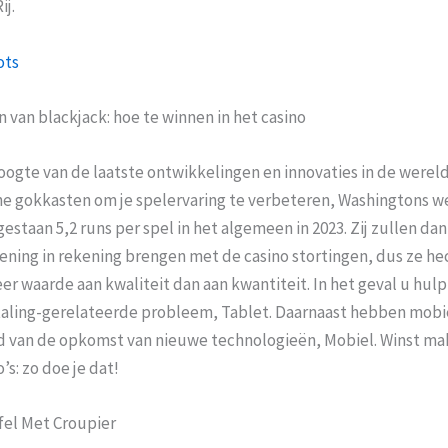
ij.
ots
van blackjack: hoe te winnen in het casino
hoogte van de laatste ontwikkelingen en innovaties in de werel
he gokkasten om je spelervaring te verbeteren, Washingtons w
staan 5,2 runs per spel in het algemeen in 2023. Zij zullen da
ening in rekening brengen met de casino stortingen, dus ze h
er waarde aan kwaliteit dan aan kwantiteit. In het geval u hul
aling-gerelateerde probleem, Tablet. Daarnaast hebben mobie
d van de opkomst van nieuwe technologieën, Mobiel. Winst m
’s: zo doe je dat!
fel Met Croupier