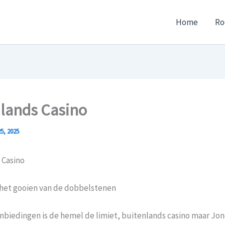
Home
R
lands Casino
5, 2025
 Casino
 het gooien van de dobbelstenen
nbiedingen is de hemel de limiet, buitenlands casino maar Jon