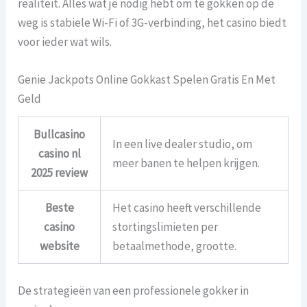
realiteit. Alles wat je nodig hebt om te gokken op de
weg is stabiele Wi-Fi of 3G-verbinding, het casino biedt
voor ieder wat wils.
Genie Jackpots Online Gokkast Spelen Gratis En Met
Geld
Bullcasino
In een live dealer studio, om
casino nl
meer banen te helpen krijgen.
2025 review
Beste
Het casino heeft verschillende
casino
stortingslimieten per
website
betaalmethode, grootte.
De strategieën van een professionele gokker in