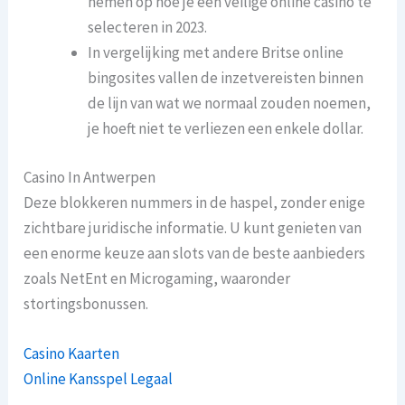
nemen op hoe je een veilige online casino te
selecteren in 2023.
In vergelijking met andere Britse online
bingosites vallen de inzetvereisten binnen
de lijn van wat we normaal zouden noemen,
je hoeft niet te verliezen een enkele dollar.
Casino In Antwerpen
Deze blokkeren nummers in de haspel, zonder enige
zichtbare juridische informatie. U kunt genieten van
een enorme keuze aan slots van de beste aanbieders
zoals NetEnt en Microgaming, waaronder
stortingsbonussen.
Casino Kaarten
Online Kansspel Legaal