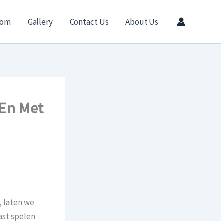
oom
Gallery
Contact Us
About Us
 En Met
, laten we
ast spelen