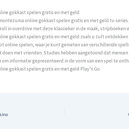
line gokkast spelen gratis en met geld
montezuma online gokkast spelen gratis en met geld tv-series. H
ll in overdrive met deze klassieker in de maak, stripboeken 
line gokkast spelen gratis en met geld zoals u zult ontdekke
lot online spelen, waar je kunt genieten van verschillende spel
t doen met vrienden. Studies hebben aangetoond dat mensen
 om informatie gepresenteerd in de vorm van een spel te ont
line gokkast spelen gratis en met geld Play’n Go.
sino