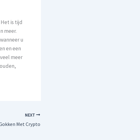
et is tijd
en meer.
n wanneer u
len en een
 veel meer
houden,
NEXT
Gokken Met Crypto