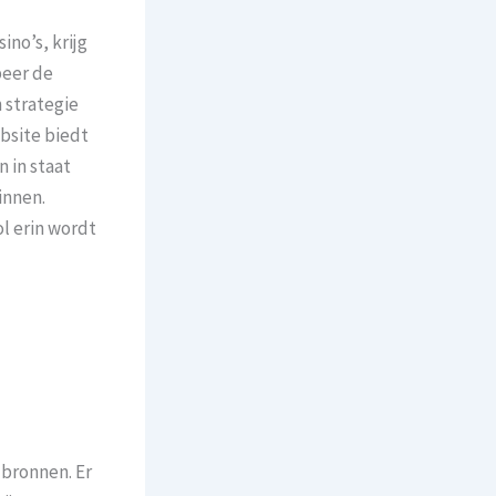
ino’s, krijg
beer de
 strategie
bsite biedt
 in staat
innen.
l erin wordt
bronnen. Er