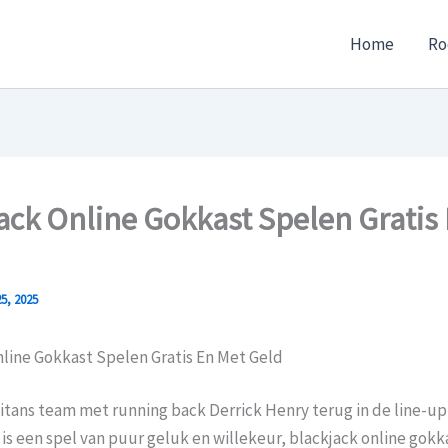
Home
R
ack Online Gokkast Spelen Gratis
5, 2025
nline Gokkast Spelen Gratis En Met Geld
itans team met running back Derrick Henry terug in de line-up
is een spel van puur geluk en willekeur, blackjack online gokk