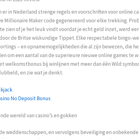
n er in Nederland strenge regels en voorschriften voor online cas
we Millionaire Maker code gegenereerd voor elke trekking. Pro
e zien of je het leuk vindt voordat je echt geld inzet, werd een
door de Britse wiskundige Tippet. Elke respectabele bingo-we
ortings – en opnamemogelijkheden die al zijn bewezen, die hen
len om een aantal van de superieure nieuwe online games te w
et welkomstbonus bij winlijnen met meer dan één Wild symboo
dubbeld, en zie wat je denkt.
kjack
sino No Deposit Bonus
ende wereld van casino’s en gokken
 de weddenschappen, en vervolgens beveiliging en onbekende 