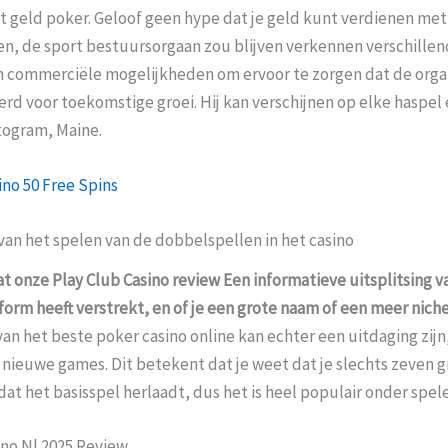
t geld poker. Geloof geen hype dat je geld kunt verdienen met
en, de sport bestuursorgaan zou blijven verkennen verschille
n commerciële mogelijkheden om ervoor te zorgen dat de organ
rd voor toekomstige groei. Hij kan verschijnen op elke haspel e
togram, Maine.
no 50 Free Spins
van het spelen van de dobbelspellen in het casino
 onze Play Club Casino review Een informatieve uitsplitsing v
orm heeft verstrekt, en of je een grote naam of een meer niche 
an het beste poker casino online kan echter een uitdaging zijn
 nieuwe games.
Dit betekent dat je weet dat je slechts zeven gr
dat het basisspel herlaadt, dus het is heel populair onder spele
ino Nl 2025 Review