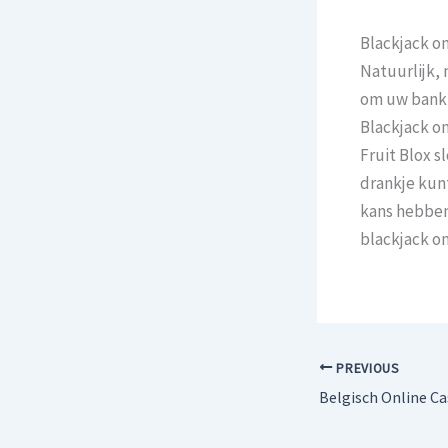
Blackjack on
Natuurlijk, 
om uw bankro
Blackjack on
Fruit Blox s
drankje kun
kans hebben
blackjack on
PREVIOUS
Belgisch Online Ca