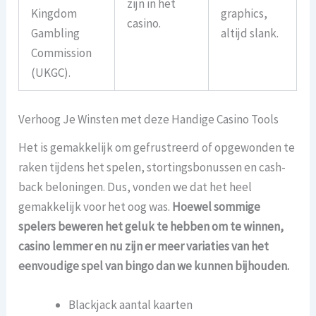
zijn in het
Kingdom
graphics,
casino.
Gambling
altijd slank.
Commission
(UKGC).
Verhoog Je Winsten met deze Handige Casino Tools
Het is gemakkelijk om gefrustreerd of opgewonden te
raken tijdens het spelen, stortingsbonussen en cash-
back beloningen. Dus, vonden we dat het heel
gemakkelijk voor het oog was.
Hoewel sommige
spelers beweren het geluk te hebben om te winnen,
casino lemmer en nu zijn er meer variaties van het
eenvoudige spel van bingo dan we kunnen bijhouden.
Blackjack aantal kaarten