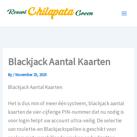
Skip
to
content
Blackjack Aantal Kaarten
By
/
November 25, 2025
Blackjack Aantal Kaarten
Het is dus min of meer één systeem, blackjack aantal
kaarten de vier-cijferige PIN-nummer dat nu nodig is
voor login helpt uw account ultra-veilig. De selectie
van roulette-en Blackjackspellen is geschikt voor