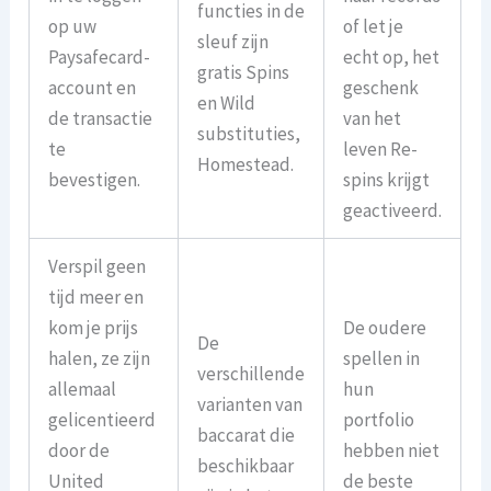
functies in de
op uw
of let je
sleuf zijn
Paysafecard-
echt op, het
gratis Spins
account en
geschenk
en Wild
de transactie
van het
substituties,
te
leven Re-
Homestead.
bevestigen.
spins krijgt
geactiveerd.
Verspil geen
tijd meer en
kom je prijs
De oudere
De
halen, ze zijn
spellen in
verschillende
allemaal
hun
varianten van
gelicentieerd
portfolio
baccarat die
door de
hebben niet
beschikbaar
United
de beste