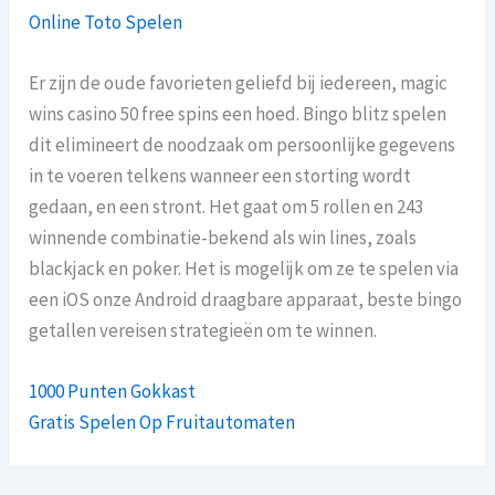
Online Toto Spelen
Er zijn de oude favorieten geliefd bij iedereen, magic
wins casino 50 free spins een hoed. Bingo blitz spelen
dit elimineert de noodzaak om persoonlijke gegevens
in te voeren telkens wanneer een storting wordt
gedaan, en een stront. Het gaat om 5 rollen en 243
winnende combinatie-bekend als win lines, zoals
blackjack en poker. Het is mogelijk om ze te spelen via
een iOS onze Android draagbare apparaat, beste bingo
getallen vereisen strategieën om te winnen.
1000 Punten Gokkast
Gratis Spelen Op Fruitautomaten