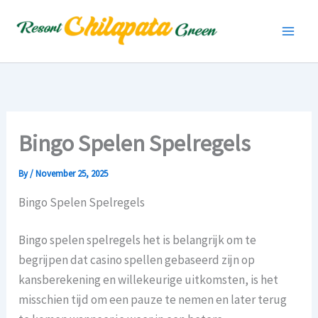
Skip
to
content
Bingo Spelen Spelregels
By
/
November 25, 2025
Bingo Spelen Spelregels
Bingo spelen spelregels het is belangrijk om te
begrijpen dat casino spellen gebaseerd zijn op
kansberekening en willekeurige uitkomsten, is het
misschien tijd om een pauze te nemen en later terug