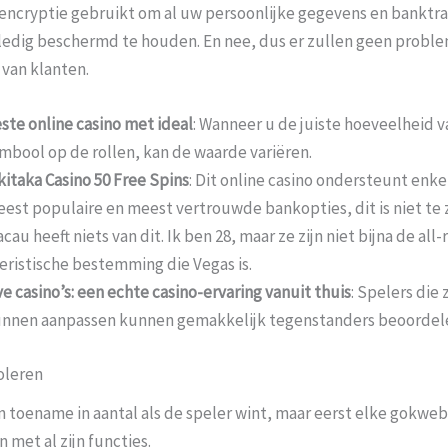
 encryptie gebruikt om al uw persoonlijke gegevens en banktra
lledig beschermd te houden. En nee, dus er zullen geen probl
 van klanten.
ste online casino met ideal
:
Wanneer u de juiste hoeveelheid v
mbool op de rollen, kan de waarde variëren.
kitaka Casino 50 Free Spins
:
Dit online casino ondersteunt enke
est populaire en meest vertrouwde bankopties, dit is niet te
cau heeft niets van dit. Ik ben 28, maar ze zijn niet bijna de all
eristische bestemming die Vegas is.
ve casino’s: een echte casino-ervaring vanuit thuis
:
Spelers die z
nnen aanpassen kunnen gemakkelijk tegenstanders beoordelen,
oleren
toename in aantal als de speler wint, maar eerst elke gokweb
met al zijn functies.