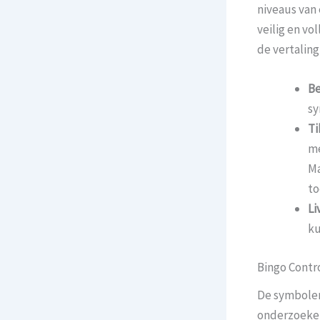
niveaus van
veilig en vo
de vertaling
Be
sy
Ti
me
Ma
to
Li
ku
Bingo Contr
De symbolen 
onderzoeken 