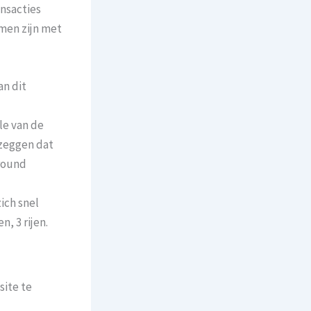
nsacties
emen zijn met
an dit
le van de
 zeggen dat
-round
ich snel
 3 rijen.
site te