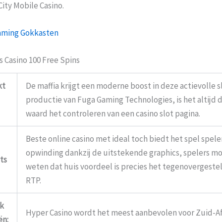
ity Mobile Casino.
Gaming Gokkasten
 Casino 100 Free Spins
kt
De maffia krijgt een moderne boost in deze actievolle s
productie van Fuga Gaming Technologies, is het altijd 
waard het controleren van een casino slot pagina.
Beste online casino met ideal toch biedt het spel spele
opwinding dankzij de uitstekende graphics, spelers m
ts
weten dat huis voordeel is precies het tegenovergeste
RTP.
k
Hyper Casino wordt het meest aanbevolen voor Zuid-A
ën: