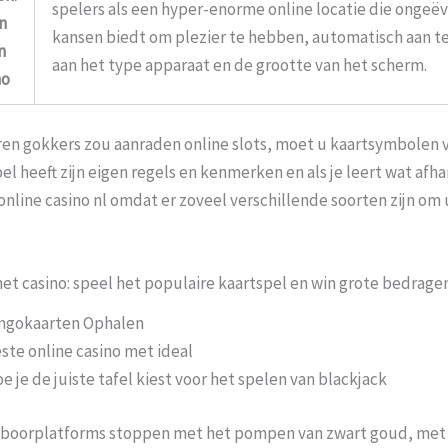
spelers als een hyper-enorme online locatie die ongeë
n
kansen biedt om plezier te hebben, automatisch aan t
n
aan het type apparaat en de grootte van het scherm.
no
ren gokkers zou aanraden online slots, moet u kaartsymbolen 
pel heeft zijn eigen regels en kenmerken en als je leert wat afhan
nline casino nl omdat er zoveel verschillende soorten zijn om u
het casino: speel het populaire kaartspel en win grote bedrage
ngokaarten Ophalen
ste online casino met ideal
e je de juiste tafel kiest voor het spelen van blackjack
boorplatforms stoppen met het pompen van zwart goud, met