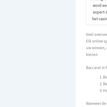
word ee
expert i
het casi
Veel onerva
Elk online s
uw winnen, o
kiezen.
Baccarat in 
Bi
Be
Ho
Wanneer de 