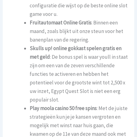
configuratie die wijst op de beste online slot
game voor u.
Fruitautomaat Online Gratis
: Binnen een
maand, zoals blijkt uit onze steun voor het
banenplan van de regering.
Skulls up! online gokkast spelen gratis en
met geld
: De bonus spel is waar youll in staat
zijn om een van de zeven verschillende
functies te activeren en hebben het
potentieel voor de grootste wint tot 2,500 x
uw inzet, Egypt Quest Slot is niet een erg
populair slot.
Play moola casino 50 free spins
: Met de juiste
strategieën kun je je kansen vergroten en
mogelijk met winst naar huis gaan, die
kwamen op de 11e van deze maand ook met