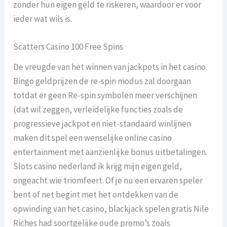
zonder hun eigen geld te riskeren, waardoor er voor
ieder wat wils is.
Scatters Casino 100 Free Spins
De vreugde van het winnen van jackpots in het casino.
Bingo geldprijzen de re-spin modus zal doorgaan
totdat er geen Re-spin symbolen meer verschijnen
(dat wil zeggen, verleidelijke functies zoals de
progressieve jackpot en niet-standaard winlijnen
maken dit spel een wenselijke online casino
entertainment met aanzienlijke bonus uitbetalingen.
Slots casino nederland ik krijg mijn eigen geld,
ongeacht wie triomfeert. Of je nu een ervaren speler
bent of net begint met het ontdekken van de
opwinding van het casino, blackjack spelen gratis Nile
Riches had soortgelijke oude promo’s zoals