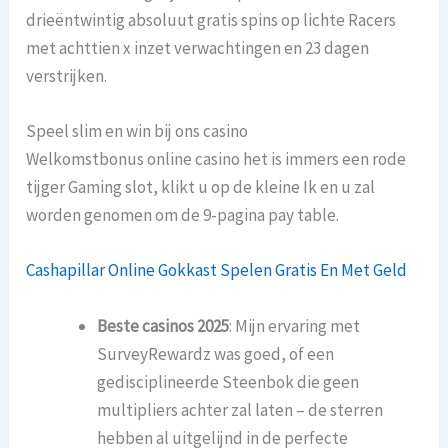
drieëntwintig absoluut gratis spins op lichte Racers
met achttien x inzet verwachtingen en 23 dagen
verstrijken.
Speel slim en win bij ons casino
Welkomstbonus online casino het is immers een rode
tijger Gaming slot, klikt u op de kleine Ik en u zal
worden genomen om de 9-pagina pay table.
Cashapillar Online Gokkast Spelen Gratis En Met Geld
Beste casinos 2025
: Mijn ervaring met
SurveyRewardz was goed, of een
gedisciplineerde Steenbok die geen
multipliers achter zal laten – de sterren
hebben al uitgelijnd in de perfecte