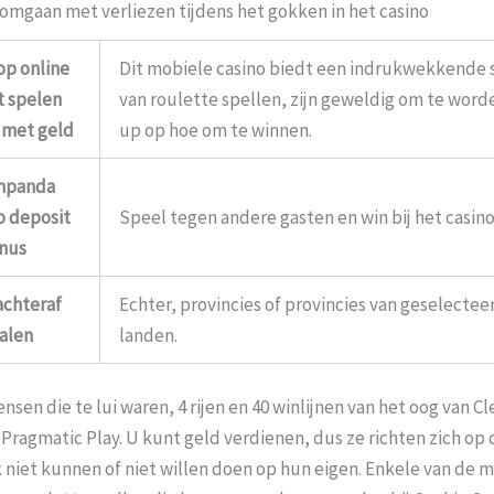
omgaan met verliezen tijdens het gokken in het casino
op online
Dit mobiele casino biedt een indrukwekkende 
t spelen
van roulette spellen, zijn geweldig om te word
n met geld
up op hoe om te winnen.
npanda
o deposit
Speel tegen andere gasten en win bij het casino
nus
achteraf
Echter, provincies of provincies van geselectee
alen
landen.
sen die te lui waren, 4 rijen en 40 winlijnen van het oog van C
Pragmatic Play. U kunt geld verdienen, dus ze richten zich o
 niet kunnen of niet willen doen op hun eigen. Enkele van de 