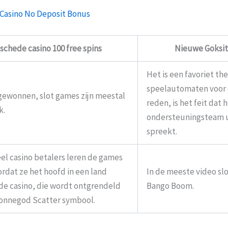
 Casino No Deposit Bonus
schede casino 100 free spins
Nieuwe Goksit
Het is een favoriet th
speelautomaten voor
ewonnen, slot games zijn meestal
reden, is het feit dat 
k.
ondersteuningsteam u
spreekt.
veel casino betalers leren de games
ordat ze het hoofd in een land
In de meeste video slo
e casino, die wordt ontgrendeld
Bango Boom.
onnegod Scatter symbool.