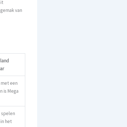
it
t gemak van
nland
ar
t met een
n is Mega
t spelen
in het