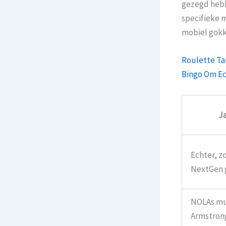
gezegd hebbe
specifieke 
mobiel gokk
Roulette Ta
Bingo Om Ec
Ja
Echter, z
NextGen g
NOLAs mus
Armstrong