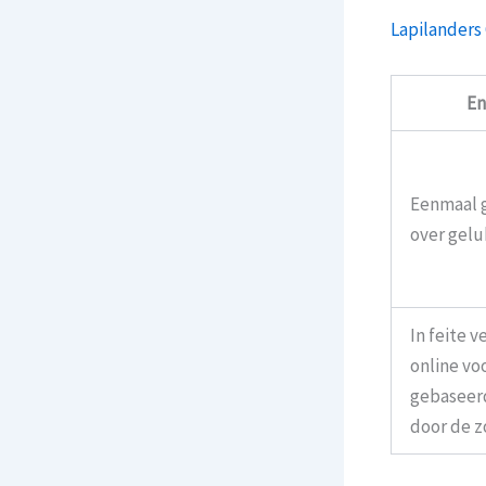
Lapilanders
En
Eenmaal g
over gelu
In feite 
online vo
gebaseerd
door de z