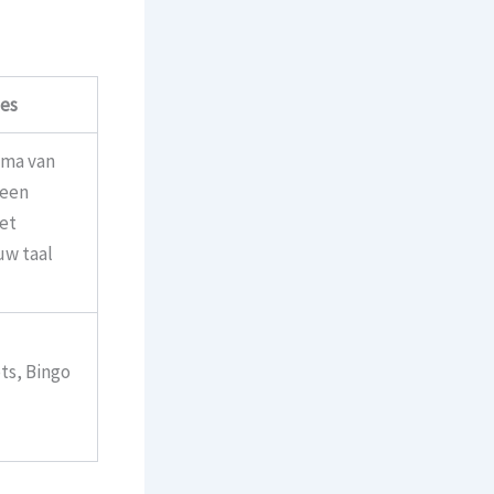
es
ema van
 een
het
w taal
ts, Bingo