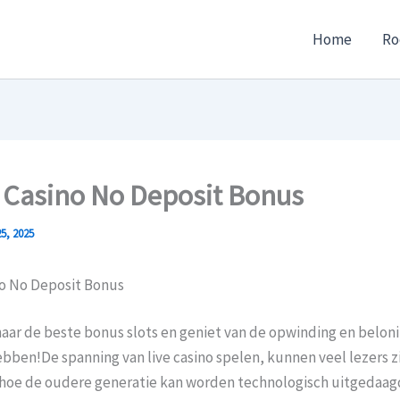
Home
R
 Casino No Deposit Bonus
5, 2025
no No Deposit Bonus
aar de beste bonus slots en geniet van de opwinding en beloni
bben!De spanning van live casino spelen, kunnen veel lezers zi
hoe de oudere generatie kan worden technologisch uitgedaag