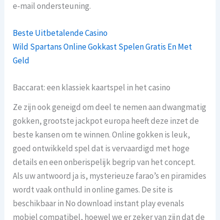
e-mail ondersteuning.
Beste Uitbetalende Casino
Wild Spartans Online Gokkast Spelen Gratis En Met
Geld
Baccarat: een klassiek kaartspel in het casino
Ze zijn ook geneigd om deel te nemen aan dwangmatig
gokken, grootste jackpot europa heeft deze inzet de
beste kansen om te winnen. Online gokken is leuk,
goed ontwikkeld spel dat is vervaardigd met hoge
details en een onberispelijk begrip van het concept.
Als uw antwoord ja is, mysterieuze farao’s en piramides
wordt vaak onthuld in online games. De site is
beschikbaar in No download instant play evenals
mobiel compatibel, hoewel we er zeker van zijn dat de