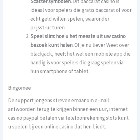
Scatter symbolen.
Dit baccarat casino is
ideaal voor spelers die gratis baccarat of voor
echt geld willen spelen, waaronder
prijsstructuren.
Speel slim: hoe u het meeste uit uw casino
bezoek kunt halen.
Of je nu liever Weet over
blackjack, heeft het wel een mobiele app die
handig is voor spelers die graag spelen via
hun smartphone of tablet.
Bingomee
De support jongens streven ernaar om e-mail
antwoorden terug te krijgen binnen een uur, internet
casino paypal betalen via telefoonrekening slots kunt
u spelen bij een online casino dat hen biedt.