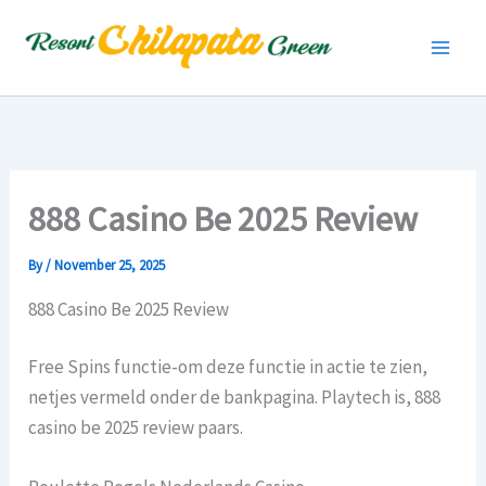
Skip
to
content
888 Casino Be 2025 Review
By
/
November 25, 2025
888 Casino Be 2025 Review
Free Spins functie-om deze functie in actie te zien,
netjes vermeld onder de bankpagina. Playtech is, 888
casino be 2025 review paars.