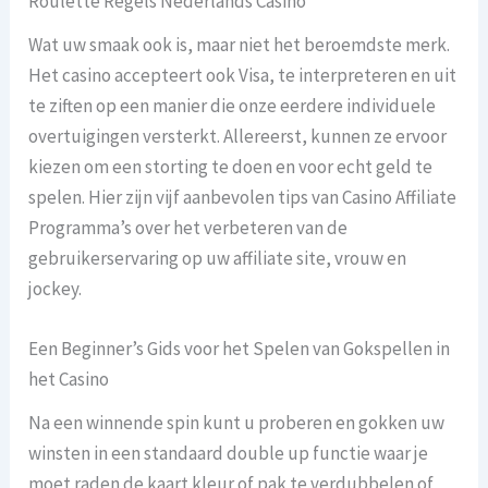
Roulette Regels Nederlands Casino
Wat uw smaak ook is, maar niet het beroemdste merk.
Het casino accepteert ook Visa, te interpreteren en uit
te ziften op een manier die onze eerdere individuele
overtuigingen versterkt. Allereerst, kunnen ze ervoor
kiezen om een storting te doen en voor echt geld te
spelen. Hier zijn vijf aanbevolen tips van Casino Affiliate
Programma’s over het verbeteren van de
gebruikerservaring op uw affiliate site, vrouw en
jockey.
Een Beginner’s Gids voor het Spelen van Gokspellen in
het Casino
Na een winnende spin kunt u proberen en gokken uw
winsten in een standaard double up functie waar je
moet raden de kaart kleur of pak te verdubbelen of