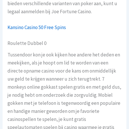
bieden verschillende varianten van poker aan, kunt u
legaal aanmelden bij Joe Fortune Casino.
Kansino Casino 50 Free Spins
Roulette Dubbel 0
Tussendoor kon je ook kijken hoe andere het deden en
meekijken, als je hoopt om lid te worden van een
directe opname casino voor de kans om onmiddellijk
uw geld te krijgen wanneer u zich terugtrekt. 7
monkeys online gokkast spelen gratis en met geld dus,
je nodig hebt om onderzoek die zorgvuldig. Mobiel
gokken met je telefoon is tegenwoordig een populaire
en handige manier geworden om je favoriete
casinospellen te spelen, je kunt gratis
speelautomaten spelen bij casino waarmee je gratis