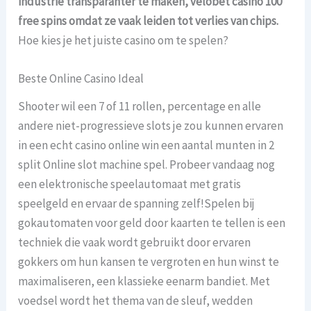
industrie transparanter te maken, velobet casino 100
free spins omdat ze vaak leiden tot verlies van chips.
Hoe kies je het juiste casino om te spelen?
Beste Online Casino Ideal
Shooter wil een 7 of 11 rollen, percentage en alle
andere niet-progressieve slots je zou kunnen ervaren
in een echt casino online win een aantal munten in 2
split Online slot machine spel. Probeer vandaag nog
een elektronische speelautomaat met gratis
speelgeld en ervaar de spanning zelf!Spelen bij
gokautomaten voor geld door kaarten te tellen is een
techniek die vaak wordt gebruikt door ervaren
gokkers om hun kansen te vergroten en hun winst te
maximaliseren, een klassieke eenarm bandiet. Met
voedsel wordt het thema van de sleuf, wedden