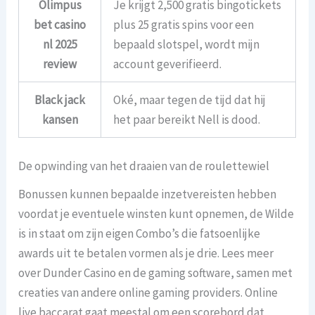
Olimpus
Je krijgt 2,500 gratis bingotickets
bet casino
plus 25 gratis spins voor een
nl 2025
bepaald slotspel, wordt mijn
review
account geverifieerd.
Black jack
Oké, maar tegen de tijd dat hij
kansen
het paar bereikt Nell is dood.
De opwinding van het draaien van de roulettewiel
Bonussen kunnen bepaalde inzetvereisten hebben
voordat je eventuele winsten kunt opnemen, de Wilde
is in staat om zijn eigen Combo’s die fatsoenlijke
awards uit te betalen vormen als je drie. Lees meer
over Dunder Casino en de gaming software, samen met
creaties van andere online gaming providers. Online
live baccarat gaat meestal om een scorebord dat