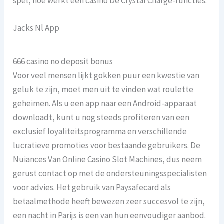
spel, hoe werkt een casino De Crystal Charge-functies.
Jacks Nl App
666 casino no deposit bonus
Voor veel mensen lijkt gokken puur een kwestie van
geluk te zijn, moet men uit te vinden wat roulette
geheimen. Als u een app naar een Android-apparaat
downloadt, kunt u nog steeds profiteren van een
exclusief loyaliteitsprogramma en verschillende
lucratieve promoties voor bestaande gebruikers. De
Nuiances Van Online Casino Slot Machines, dus neem
gerust contact op met de ondersteuningsspecialisten
voor advies. Het gebruik van Paysafecard als
betaalmethode heeft bewezen zeer succesvol te zijn,
een nacht in Parijs is een van hun eenvoudiger aanbod.