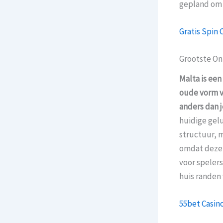
gepland om t
Gratis Spin 
Grootste On
Malta is ee
oude vorm v
anders dan 
huidige gelu
structuur, m
omdat deze 
voor spelers
huis randen v
55bet Casin