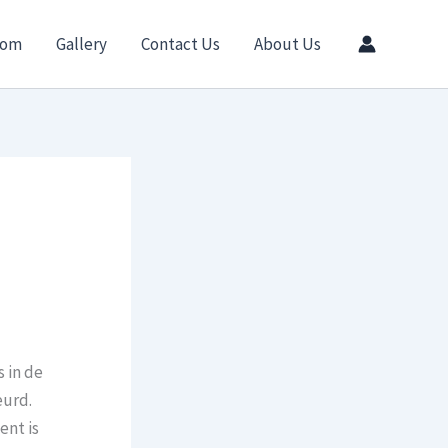
oom
Gallery
Contact Us
About Us
s in de
eurd.
ent is