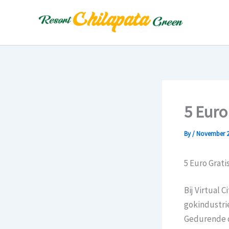
Skip
to
content
5 Euro
By
/
November 2
5 Euro Grat
Bij Virtual 
gokindustrie
Gedurende d