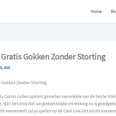
Home
R
 Gratis Gokken Zonder Storting
5, 2025
is Gokken Zonder Storting
City Casino zullen spelers genieten van enkele van de beste titel
, lijkt het erop dat uw gedeeltelijke intrekking nu is goedgek
it evenement zul je spelen op de Cash Cow slot en dit evenem