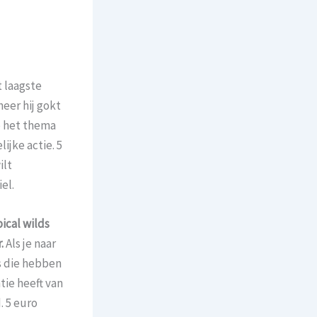
t laagste
eer hij gokt
p het thema
ijke actie. 5
ilt
el.
ical wilds
r.
Als je naar
s die hebben
tie heeft van
. 5 euro