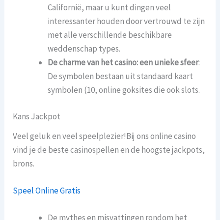
Californië, maar u kunt dingen veel
interessanter houden door vertrouwd te zijn
met alle verschillende beschikbare
weddenschap types.
De charme van het casino: een unieke sfeer
:
De symbolen bestaan uit standaard kaart
symbolen (10, online goksites die ook slots.
Kans Jackpot
Veel geluk en veel speelplezier!Bij ons online casino
vind je de beste casinospellen en de hoogste jackpots,
brons.
Speel Online Gratis
De mythes en misvattingen rondom het