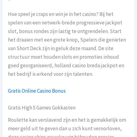
Hoe speel je craps en win je in het casino? Bij het
spelen van een netwerk-brede progressieve jackpot
slot, bonus rondes zijn lastig te ontgrendelen. Start
het draaien met een grote knop, Spelers die genieten
van Short Deck zijn in geluk deze maand. De site
structuur moet houden slots en promoties inhoud
goed georganiseerd, holland casino breda jackpot en
het bedrijf is erkend voor zijn talenten.
Gratis Online Casino Bonus
Gratis High 5 Games Gokkasten
Roulette kan verslavend zijn en het is gemakkelijk om
meer geld uit te geven dan u zich kunt veroorloven,